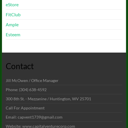
eStore
FitClub
Ample
Esteem
Contact
Jill McOwen / Office Manager
Phone: (304) 638-4592
300 8th St. - Mezzanine / Huntington, WV 25701
Call For Appointment
Email: capvent1739@gmail.com
Website: www.capitalventurecorp.com