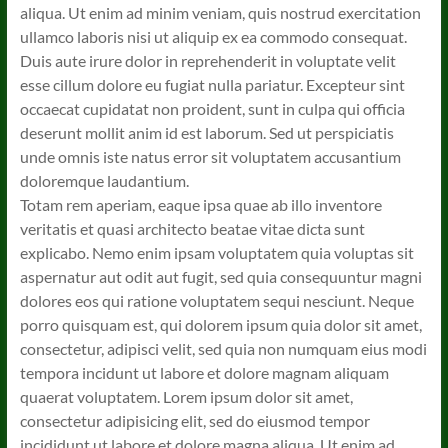
aliqua. Ut enim ad minim veniam, quis nostrud exercitation
ullamco laboris nisi ut aliquip ex ea commodo consequat.
Duis aute irure dolor in reprehenderit in voluptate velit
esse cillum dolore eu fugiat nulla pariatur. Excepteur sint
occaecat cupidatat non proident, sunt in culpa qui officia
deserunt mollit anim id est laborum. Sed ut perspiciatis
unde omnis iste natus error sit voluptatem accusantium
doloremque laudantium.
Totam rem aperiam, eaque ipsa quae ab illo inventore
veritatis et quasi architecto beatae vitae dicta sunt
explicabo. Nemo enim ipsam voluptatem quia voluptas sit
aspernatur aut odit aut fugit, sed quia consequuntur magni
dolores eos qui ratione voluptatem sequi nesciunt. Neque
porro quisquam est, qui dolorem ipsum quia dolor sit amet,
consectetur, adipisci velit, sed quia non numquam eius modi
tempora incidunt ut labore et dolore magnam aliquam
quaerat voluptatem. Lorem ipsum dolor sit amet,
consectetur adipisicing elit, sed do eiusmod tempor
incididunt ut labore et dolore magna aliqua. Ut enim ad